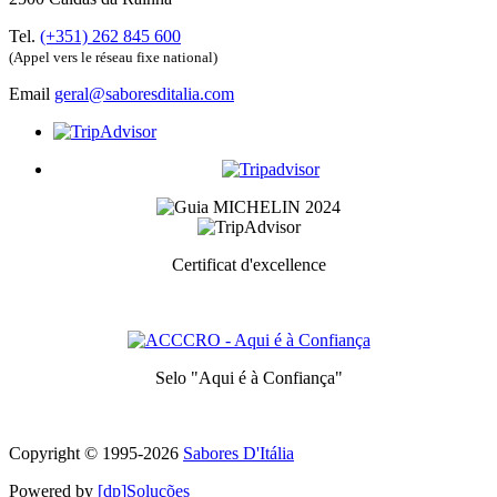
Tel.
(+351) 262 845 600
(Appel vers le réseau fixe national)
Email
geral@saboresditalia.com
Certificat d'excellence
Prix ​​décerné aux meilleurs services pour chaque catégorie
Selo "Aqui é à Confiança"
Symbole de qualité et de confiance
Copyright © 1995-
2026
Sabores D'Itália
Powered by
[dp]Soluções