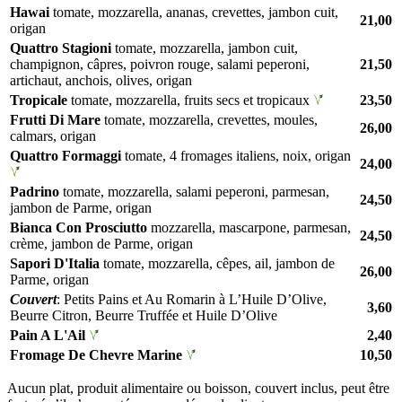
Hawai
tomate, mozzarella, ananas, crevettes, jambon cuit,
21,00
origan
Quattro Stagioni
tomate, mozzarella, jambon cuit,
champignon, câpres, poivron rouge, salami peperoni,
21,50
artichaut, anchois, olives, origan
Tropicale
tomate, mozzarella, fruits secs et tropicaux
23,50
Frutti Di Mare
tomate, mozzarella, crevettes, moules,
26,00
calmars, origan
Quattro Formaggi
tomate, 4 fromages italiens, noix, origan
24,00
Padrino
tomate, mozzarella, salami peperoni, parmesan,
24,50
jambon de Parme, origan
Bianca Con Prosciutto
mozzarella, mascarpone, parmesan,
24,50
crème, jambon de Parme, origan
Sapori D'Italia
tomate, mozzarella, cêpes, ail, jambon de
26,00
Parme, origan
Couvert
: Petits Pains et Au Romarin à L’Huile D’Olive,
3,60
Beurre Citron, Beurre Truffée et Huile D’Olive
Pain A L'Ail
2,40
Fromage De Chevre Marine
10,50
Aucun plat, produit alimentaire ou boisson, couvert inclus, peut être