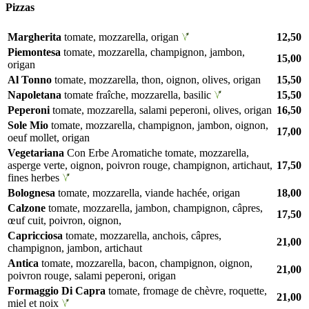
Pizzas
Margherita
tomate, mozzarella, origan
12,50
Piemontesa
tomate, mozzarella, champignon, jambon,
15,00
origan
Al Tonno
tomate, mozzarella, thon, oignon, olives, origan
15,50
Napoletana
tomate fraîche, mozzarella, basilic
15,50
Peperoni
tomate, mozzarella, salami peperoni, olives, origan
16,50
Sole Mio
tomate, mozzarella, champignon, jambon, oignon,
17,00
oeuf mollet, origan
Vegetariana
Con Erbe Aromatiche tomate, mozzarella,
asperge verte, oignon, poivron rouge, champignon, artichaut,
17,50
fines herbes
Bolognesa
tomate, mozzarella, viande hachée, origan
18,00
Calzone
tomate, mozzarella, jambon, champignon, câpres,
17,50
œuf cuit, poivron, oignon,
Capricciosa
tomate, mozzarella, anchois, câpres,
21,00
champignon, jambon, artichaut
Antica
tomate, mozzarella, bacon, champignon, oignon,
21,00
poivron rouge, salami peperoni, origan
Formaggio Di Capra
tomate, fromage de chèvre, roquette,
21,00
miel et noix