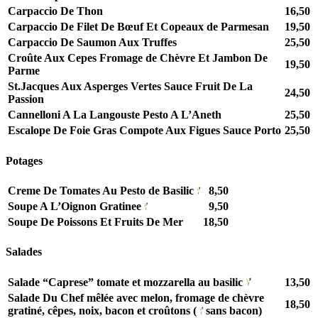
Carpaccio De Thon
16,50
Carpaccio De Filet De Bœuf Et Copeaux de Parmesan
19,50
Carpaccio De Saumon Aux Truffes
25,50
Croûte Aux Cepes Fromage de Chèvre Et Jambon De
19,50
Parme
St.Jacques Aux Asperges Vertes Sauce Fruit De La
24,50
Passion
Cannelloni A La Langouste Pesto A L’Aneth
25,50
Escalope De Foie Gras Compote Aux Figues Sauce Porto
25,50
Potages
Creme De Tomates Au Pesto de Basilic
8,50
Soupe A L’Oignon Gratinee
9,50
Soupe De Poissons Et Fruits De Mer
18,50
Salades
Salade “Caprese” tomate et mozzarella au basilic
13,50
Salade Du Chef mêlée avec melon, fromage de chèvre
18,50
gratiné, cêpes, noix, bacon et croûtons (
sans bacon)