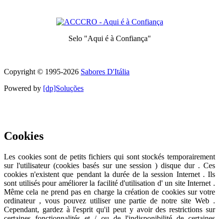
Prix ​​décerné aux meilleurs services pour chaque catégorie
Selo "Aqui é à Confiança"
Symbole de qualité et de confiance
Copyright © 1995-
2026
Sabores D'Itália
Powered by
[dp]Soluções
Ce site utilise des cookies pour fournir une meilleure expérience
utilisateur .
En savoir plus
J'ai compris
Cookies
Les cookies sont de petits fichiers qui sont stockés temporairement
sur ​​l'utilisateur (cookies basés sur une session ) disque dur . Ces
cookies n'existent que pendant la durée de la session Internet . Ils
sont utilisés pour améliorer la facilité d'utilisation d' un site Internet .
Même cela ne prend pas en charge la création de cookies sur votre
ordinateur , vous pouvez utiliser une partie de notre site Web .
Cependant, gardez à l'esprit qu'il peut y avoir des restrictions sur
certaines fonctionnalités et / ou de l'indisponibilité de certaines