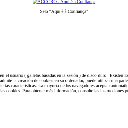
Selo "Aqui é à Confiança"
Símbolo de calidad y confianza
ia de usuario.
Saber más
Acepto
l usuario ( galletas basadas en la sesión ) de disco duro . Existen Esta
o admite la creación de cookies en su ordenador, puede utilizar una par
de ciertas características. La mayoría de los navegadores aceptan automá
las cookies. Para obtener más información, consulte las instrucciones pr