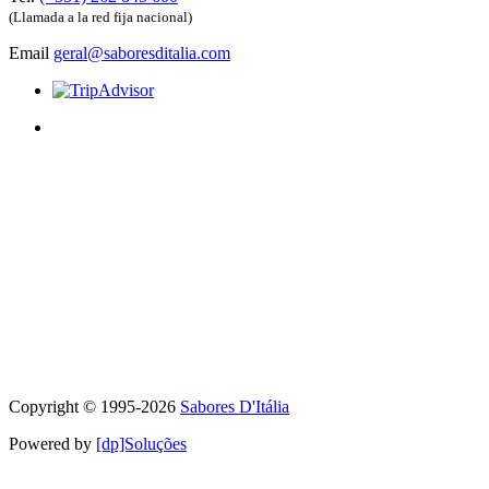
(Llamada a la red fija nacional)
Email
geral@saboresditalia.com
Copyright © 1995-
2026
Sabores D'Itália
Powered by
[dp]Soluções
Este Sitio Web utiliza cookies para proporcionar una mejor experienc