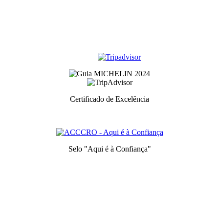
Certificado de Excelência
Prémio atribuidos aos melhores serviços de cada categoria
Selo "Aqui é à Confiança"
Símbolo de calidad y confianza
ia de usuario.
Saber más
Acepto